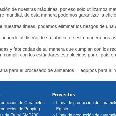
ción de nuestras máquinas, por eso solo utilizamos mate
e mundial, de esta manera podemos garantizar la eficie
de nuestras líneas, podemos eliminar los riesgos de un
 acuerdo al diseño de su fábrica, de esta manera nos a
adas y fabricadas de tal manera que cumplan con los r
n cumplir con los estándares establecidos por el país e
ria para el procesado de alimentos
equipos para ali
s
Proyectos
roducción de Caramelos
Línea de producción de caramel
roducción de Popping
Egipto
as de Fruta) SMP200
Línea de producción de caramel