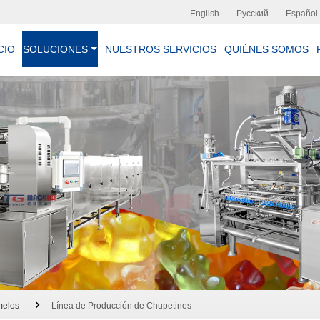
English
Русский
Español
CIO
SOLUCIONES
NUESTROS SERVICIOS
QUIÉNES SOMOS
melos
Línea de Producción de Chupetines