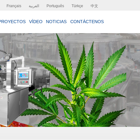
Français
العربية
Português
Türkçe
中文
PROYECTOS
VÍDEO
NOTICIAS
CONTÁCTENOS