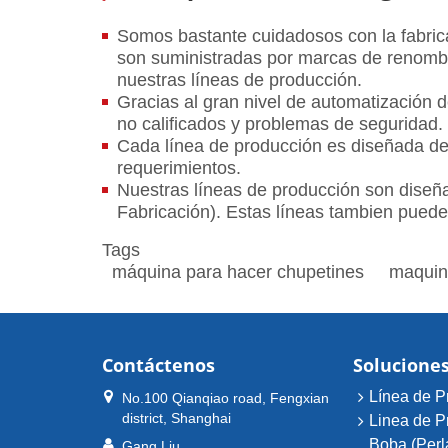
Somos bastante cuidadosos con la fabrica
son suministradas por marcas de renombr
nuestras líneas de producción.
Gracias al gran nivel de automatización 
no calificados y problemas de seguridad.
Cada línea de producción es diseñada de
requerimientos.
Nuestras líneas de producción son diseñ
Fabricación). Estas líneas tambien puede
Tags
máquina para hacer chupetines
maquina
Contáctenos
Solucione
Línea de P
No.100 Qianqiao road, Fengxian
district, Shanghai
Linea de P
Boba (Perl
Gang Liu