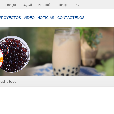
Français
العربية
Português
Türkçe
中文
PROYECTOS
VÍDEO
NOTICIAS
CONTÁCTENOS
opping boba