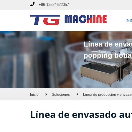
+86-13524622057
INI
Línea de enva
popping boba
Inicio
Soluciones
Línea de producción y envasad
Línea de envasado au