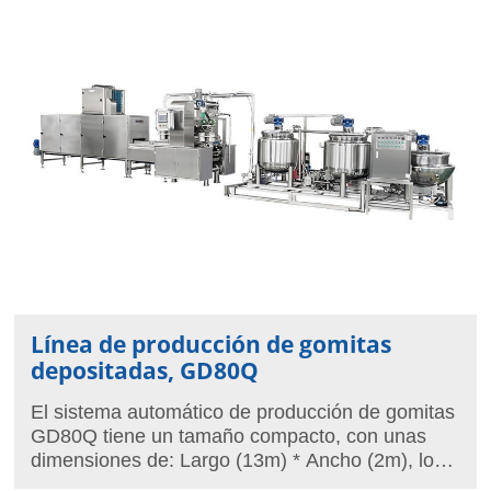
compacto, es muy productiva, ya que puede
producir 15.000 gomitas por hora. Esta línea se
encarga de completar todo el proceso de
producción, incluyendo la cocción, el depositado
y el enfriamiento.
Línea de producción de gomitas
depositadas, GD80Q
El sistema automático de producción de gomitas
GD80Q tiene un tamaño compacto, con unas
dimensiones de: Largo (13m) * Ancho (2m), lo
que significa que es muy adecuado para las