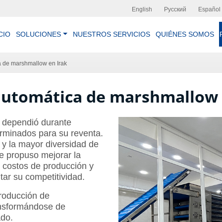
English
Русский
Español
CIO
SOLUCIONES
NUESTROS SERVICIOS
QUIÉNES SOMOS
a de marshmallow en Irak
automática de marshmallow 
ak dependió durante
rminados para su reventa.
 y la mayor diversidad de
e propuso mejorar la
s costos de producción y
tar su competitividad.
producción de
ansformándose de
ado.