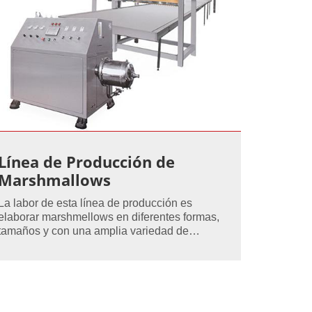
Línea de Producción de
Marshmallows
La labor de esta línea de producción es
elaborar marshmellows en diferentes formas,
tamaños y con una amplia variedad de
rellenos, su capacidad máxima es de hasta
500 kg/h. Los marshmallows pueden ser
extruídos o depositados, de acuerdo a como
usted requiera.