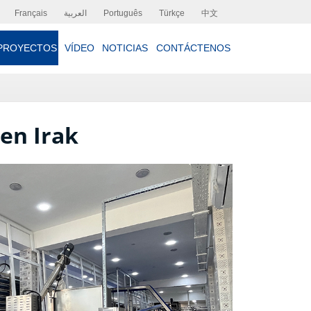
Français
العربية
Português
Türkçe
中文
PROYECTOS
VÍDEO
NOTICIAS
CONTÁCTENOS
en Irak