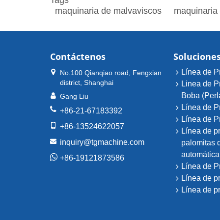
maquinaria de malvaviscos
maquinaria
Contáctenos
Solucione
Línea de P
No.100 Qianqiao road, Fengxian
district, Shanghai
Linea de P
Boba (Perl
Gang Liu
Línea de P
+86-21-67183392
Línea de P
+86-13524622057
Línea de pr
inquiry@tgmachine.com
palomitas 
automática
+86-19121873586
Línea de P
Línea de p
Línea de p