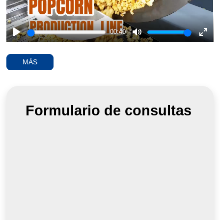
00:40
Play
Mute
Ente
full
MÁS
Formulario de consultas