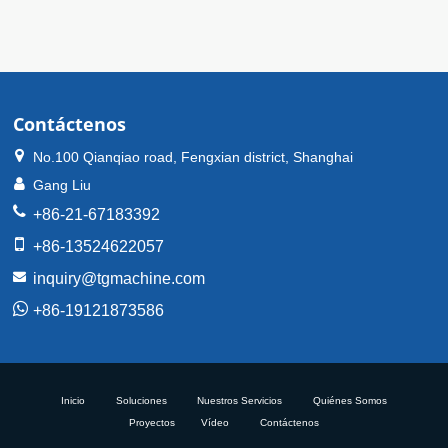
Contáctenos
No.100 Qianqiao road, Fengxian district, Shanghai
Gang Liu
+86-21-67183392
+86-13524622057
inquiry@tgmachine.com
+86-19121873586
Inicio
Soluciones
Nuestros Servicios
Quiénes Somos
Proyectos
Vídeo
Contáctenos