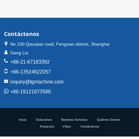
Contáctenos
No.100 Qianqiao road, Fengxian district, Shanghai
Gang Liu
+86-21-67183392
+86-13524622057
inquiry@tgmachine.com
+86-19121873586
Inicio
Soluciones
Nuestros Servicios
Quiénes Somos
Proyectos
Vídeo
Contáctenos