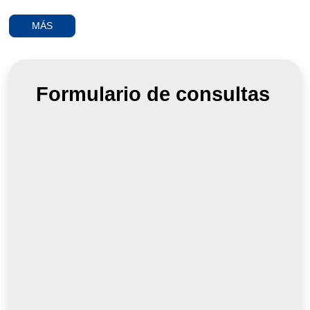
full
MÁS
Formulario de consultas